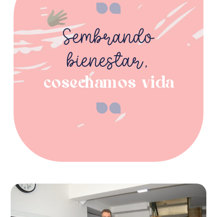
Sembrando
bienestar,
cosechamos vida